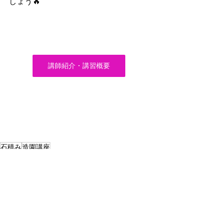
しょう🔥
講師紹介・講習概要
石積み
造園講座
活do!記録