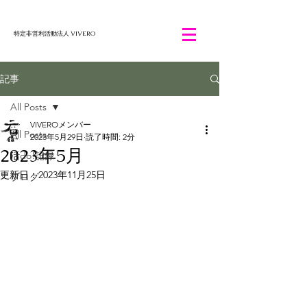
特定非営利活動法人 VIVERO
記事
All Posts
VIVEROメンバー
All Posts
2023年5月29日
読了時間: 2分
2023年5月
活do!記録
更新日：
2023年11月25日
ブログ