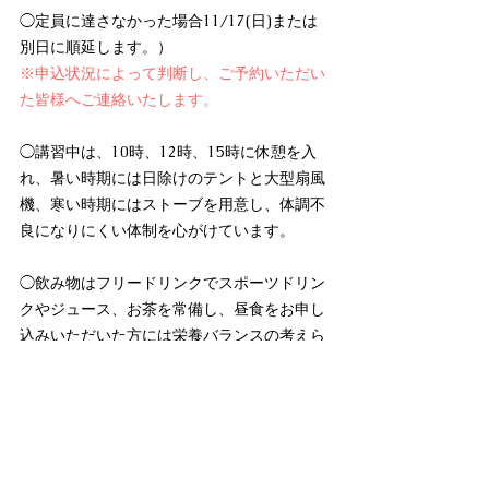
◯定員に達さなかった場合11/17(日)または
別日に順延します。）
※申込状況によって判断し、ご予約いただい
た皆様へご連絡いたします。
◯講習中は、10時、12時、15時に休憩を入
れ、暑い時期には日除けのテントと大型扇風
機、寒い時期にはストーブを用意し、体調不
良になりにくい体制を心がけています。
◯飲み物はフリードリンクでスポーツドリン
クやジュース、お茶を常備し、昼食をお申し
込みいただいた方には栄養バランスの考えら
れたお弁当をご準備いたします。
持ち物など