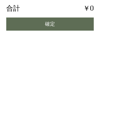
合計
￥0
確定
Contact
vivero.japan@gmail.com
・NPO法人VIVEROに関して
・石、積んじゃう講習に関して
・取材…等
お気軽お問い合わせください。
〒225-0025
神奈川県横浜市青葉区鉄町1891−7