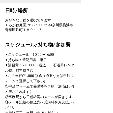
日時/場所
お好きな日程を選択できます
くろがね庭園, 〒225-0025 神奈川県横浜市
青葉区鉄町１８９１−７
スケジュール/持ち物/参加費
⚫︎スケジュール：10:00〜16:00
⚫︎持ち物：筆記用具・軍手
⚫︎講習費：¥20,000（税込）…石道具レンタ
ル費、材料費含む
⚫︎お弁当代:¥1,000 別途（必要な方は申込フ
ォームで選択して下さい)
①申込フォームで受講枠を予約（決済は0円
と表示されます）
②事務局から日程確認のメールが届きます
③メール記載の振込先へ受講料をお支払いく
ださい
⇒申込完了。当日ご参加ください。