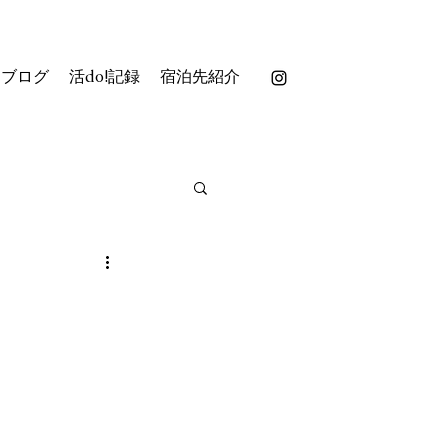
ブログ
活do!記録
宿泊先紹介