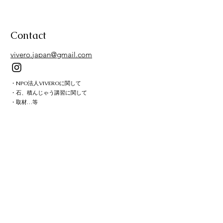
Contact
vivero.japan@gmail.com
・NPO法人VIVEROに関して
・石、積んじゃう講習に関して
・取材…等
お気軽お問い合わせください。
〒225-0025
神奈川県横浜市青葉区鉄町1891−7